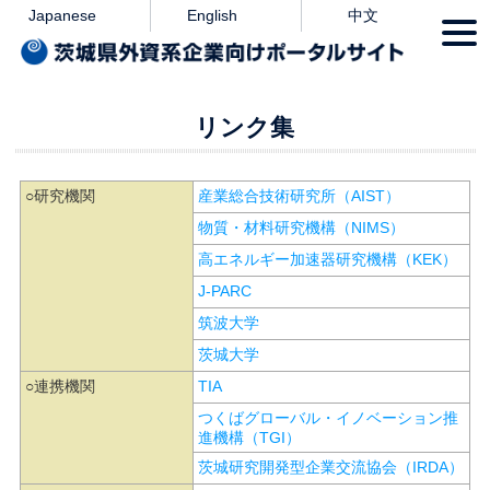
本文へ
Japanese
English
中文
togg
navi
リンク集
○研究機関
産業総合技術研究所（AIST）
物質・材料研究機構（NIMS）
高エネルギー加速器研究機構（KEK）
J-PARC
筑波大学
茨城大学
○連携機関
TIA
つくばグローバル・イノベーション推
進機構（TGI）
茨城研究開発型企業交流協会（IRDA）