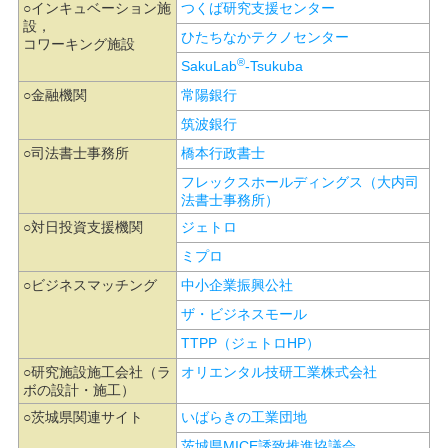
○インキュベーション施
つくば研究支援センター
設，
ひたちなかテクノセンター
コワーキング施設
®
SakuLab
-Tsukuba
○金融機関
常陽銀行
筑波銀行
○司法書士事務所
橋本行政書士
フレックスホールディングス（大内司
法書士事務所）
○対日投資支援機関
ジェトロ
ミプロ
○ビジネスマッチング
中小企業振興公社
ザ・ビジネスモール
TTPP（ジェトロHP）
○研究施設施工会社（ラ
オリエンタル技研工業株式会社
ボの設計・施工）
○茨城県関連サイト
いばらきの工業団地
茨城県MICE誘致推進協議会