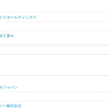
クスホールディングス
研工業㈱
オジャパン
ジー株式会社