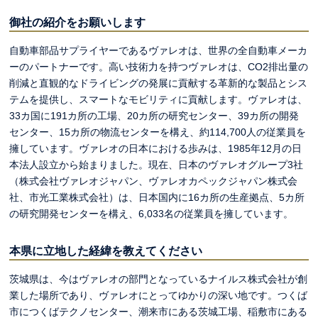
御社の紹介をお願いします
自動車部品サプライヤーであるヴァレオは、世界の全自動車メーカ
ーのパートナーです。高い技術力を持つヴァレオは、CO2排出量の
削減と直観的なドライビングの発展に貢献する革新的な製品とシス
テムを提供し、スマートなモビリティに貢献します。ヴァレオは、
33カ国に191カ所の工場、20カ所の研究センター、39カ所の開発
センター、15カ所の物流センターを構え、約114,700人の従業員を
擁しています。ヴァレオの日本における歩みは、1985年12月の日
本法人設立から始まりました。現在、日本のヴァレオグループ3社
（株式会社ヴァレオジャパン、ヴァレオカペックジャパン株式会
社、市光工業株式会社）は、日本国内に16カ所の生産拠点、5カ所
の研究開発センターを構え、6,033名の従業員を擁しています。
本県に立地した経緯を教えてください
茨城県は、今はヴァレオの部門となっているナイルス株式会社が創
業した場所であり、ヴァレオにとってゆかりの深い地です。つくば
市につくばテクノセンター、潮来市にある茨城工場、稲敷市にある