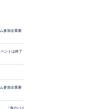
ム参加企業募
ga】※イベントは終了
ム参加企業募
ー 「食のバイ