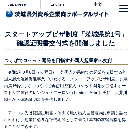
本文へ
Japanese
English
中文
togg
navi
スタートアップビザ制度「茨城県第1号」
確認証明書交付式を開催しました
つくばでロケット開発を目指す外国人起業家へ交付
令和2年9月8日（火曜日）、外国人の県内での起業を支援する外
国人起業活動促進事業（いわゆる「スタートアップビザ制度」）県
内第1号として、つくばで再使用型有人ロケット開発を目指すオー
ストリア国籍のレンシュ・アーロン（Lentsch Aron）氏に、大井川
知事から確認証明書を交付しました。
アーロン氏は確認証明書を添えて地方出入国管理局に申請し認め
られれば、起業に必要な準備期間として最長1年間の在留資格を得
ることができます。