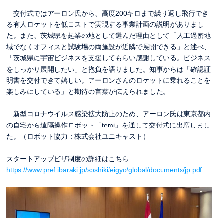
交付式ではアーロン氏から、高度200キロまで繰り返し飛行でき
る有人ロケットを低コストで実現する事業計画の説明がありまし
た。また、茨城県を起業の地として選んだ理由として「人工過密地
域でなくオフィスと試験場の両施設が近隣で展開できる」と述べ、
「茨城県に宇宙ビジネスを支援してもらい感謝している。ビジネス
をしっかり展開したい」と抱負を語りました。知事からは「確認証
明書を交付できて嬉しい。アーロンさんのロケットに乗れることを
楽しみにしている」と期待の言葉が伝えられました。
新型コロナウイルス感染拡大防止のため、アーロン氏は東京都内
の自宅から遠隔操作ロボット「temi」を通して交付式に出席しまし
た。（ロボット協力：株式会社ユニキャスト）
スタートアップビザ制度の詳細はこちら
https://www.pref.ibaraki.jp/soshiki/eigyo/global/documents/jp.pdf